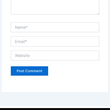
Name*
Email*
Website