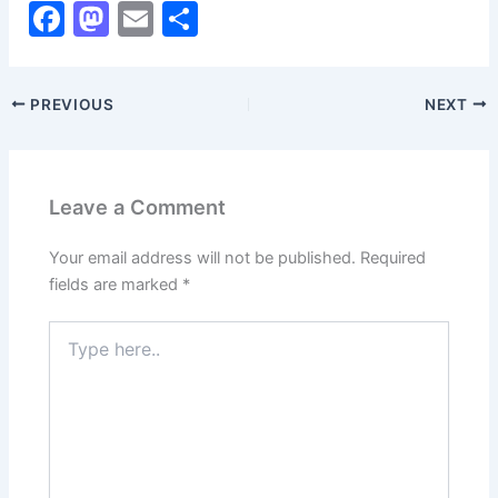
F
M
E
S
a
a
m
h
c
st
ai
ar
PREVIOUS
NEXT
e
o
l
e
b
d
o
o
Leave a Comment
o
n
k
Your email address will not be published.
Required
fields are marked
*
Type
here..