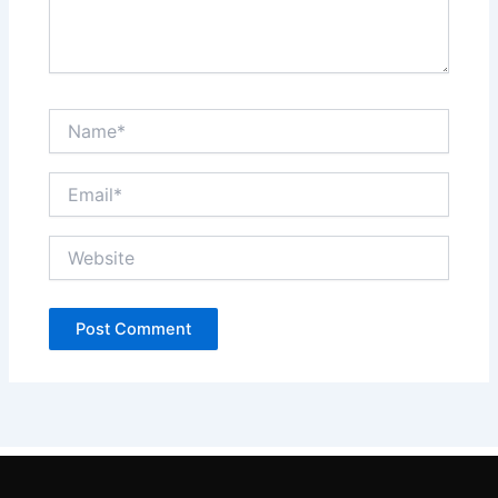
Name*
Email*
Website