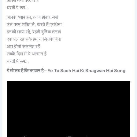
आपसे पाया वरदान है
धरती पे रूप…
आपके ख्वाब हम, आज होकर जवां
उस परम शक्ति से, करते हैं प्रार्थना
इनकी छाया रहे, रहती दुनिया तलक
एक पल रह सकें हम न जिनके बिना
आप दोनों सलामत रहें
सबके दिल में ये अरमान है
धरती पे रूप…
ये तो सच है कि भगवान है – Ye To Sach Hai Ki Bhagwan Hai Song