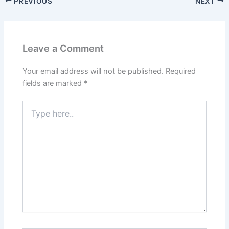
PREVIOUS
NEXT
e
o
l
e
b
d
o
o
Leave a Comment
o
n
k
Your email address will not be published.
Required
fields are marked
*
Type
here..