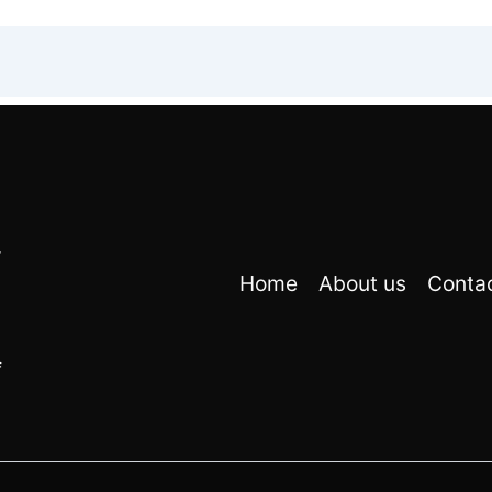
r
Home
About us
Conta
f