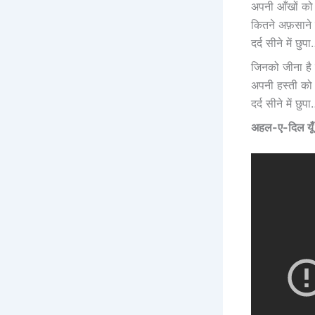
अपनी आँखों को 
कितने अफ़साने सु
दर्द सीने में छुप
जिनको जीना है 
अपनी हस्ती को म
दर्द सीने में छुप
अहल-ए-दिल यूँ