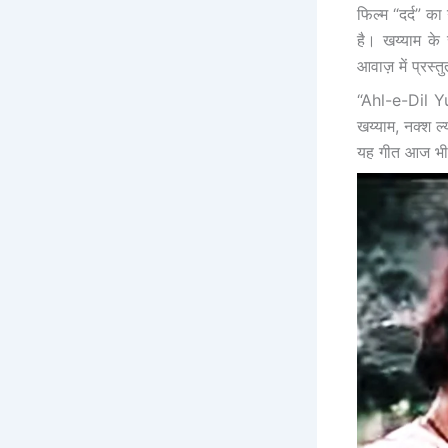
फिल्म “दर्द” क
है। खय्याम के 
आवाज़ में प्रस्
“Ahl-e-Dil Yun
खय्याम, नक्श ल
यह गीत आज भी 