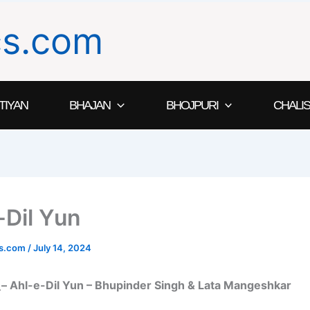
ics.com
TIYAN
BHAJAN
BHOJPURI
CHALIS
-Dil Yun
ics.com
/
July 14, 2024
 –
Ahl-e-Dil Yun – Bhupinder Singh & Lata Mangeshkar