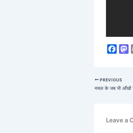
F
a
c
s
e
PREVIOUS
b
मचल के जब भी आँखों 
o
o
k
Leave a