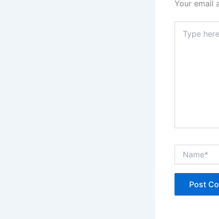
Your email 
Type
here..
Name*