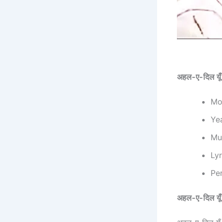
अहल-ए-दिल यूँ
Mov
Yea
Mus
Lyr
Per
अहल-ए-दिल यूँ