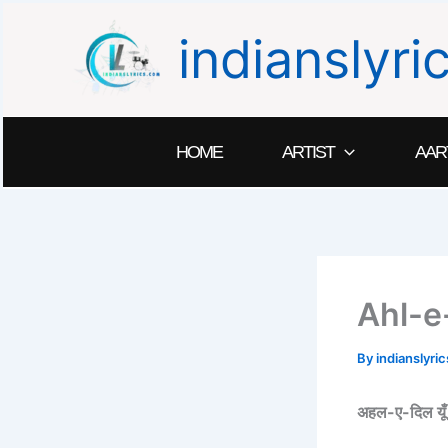
Skip
indianslyr
to
content
HOME
ARTIST
AAR
Ahl-e
By
indianslyr
अहल-ए-दिल यूँ