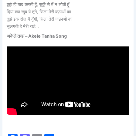
तुझे ही याद करती हूँ, सुकूँ से मैं न सोती हूँ
दिया क्या खूब ये तूने, सिला मेरी वफ़ाओं का
तुझे इक रोज़ मैं दूँगी, सिला तेरी जफ़ाओं का
सुलगती है मेरी रातें…
अकेले तन्हा – Akele Tanha Song