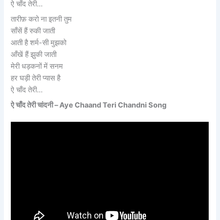
ऐ चाँद तेरी…
तारीफ़ करो ना इतनी तुम
साँसें हैं रुकी जाती
आती है शर्म-सी मुझको
आँखें हैं झुकी जाती
मेरी धड़कनों में सनम
हर घड़ी तेरी प्यास है
ऐ चाँद तेरी…
ऐ चाँद तेरी चांदनी – Aye Chaand Teri Chandni Song