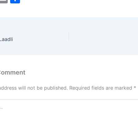
a
m
h
t
ai
ar
o
l
e
d
Laadli
o
n
 Comment
address will not be published.
Required fields are marked
*