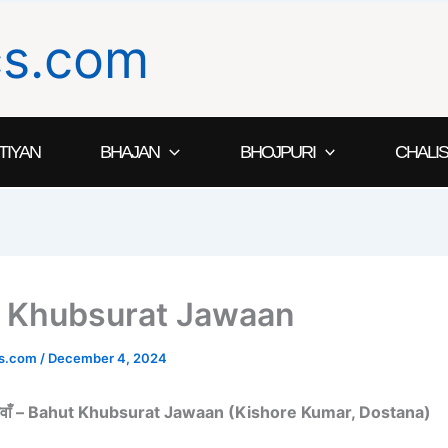
ics.com
TIYAN
BHAJAN
BHOJPURI
CHALIS
 Khubsurat Jawaan
ics.com
/
December 4, 2024
त जवाँ – Bahut Khubsurat Jawaan (Kishore Kumar, Dostana)