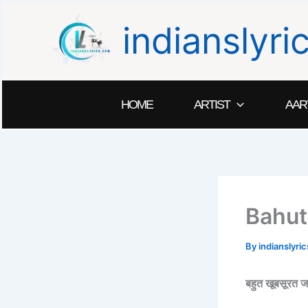
Skip
indianslyr
to
content
HOME
ARTIST
AAR
Bahut
By
indianslyr
बहुत खूबसूर