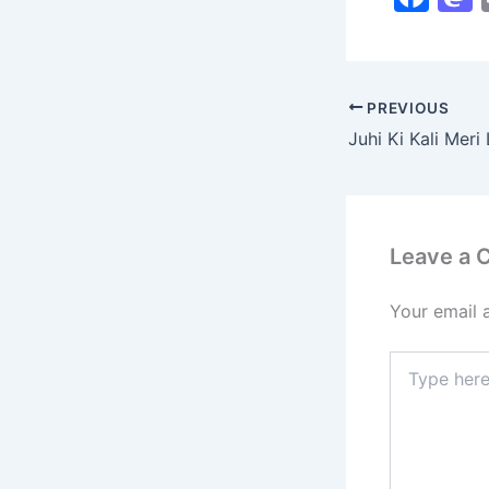
a
c
s
e
PREVIOUS
b
Juhi Ki Kali Meri 
o
o
k
Leave a
Your email 
Type
here..