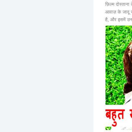
फ़िल्म दोस्ता
आवाज़ के जादू 
है, और इसमें उ