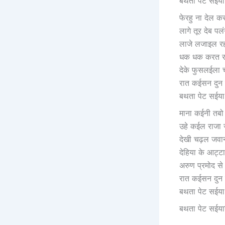
बथता पेट सईया
फेरहु ना देल क
लागे तूर देब पल
लाजे लजाइल र
धक धक करत रह
देके फुसलईला
रात कईसन दुन
बथता पेट सईया
माना कईनी तबो
उहे कईल राजा
देखी चढ़ल जवान
देहिया के आट्
अरुण प्रमोद से
रात कईसन दुन
बथता पेट सईया
बथता पेट सईया