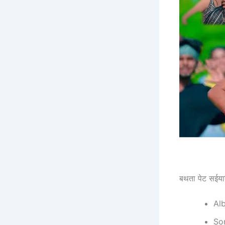
बथता पेट सईया
Al
So