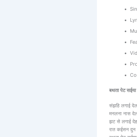
Si
Lyr
Mu
Fe
Vid
Pr
Co
बथता पेट सईय
संझहि लगाई देल
मनलना नास देल
झट से लगाई दे
रात कईसन दुन