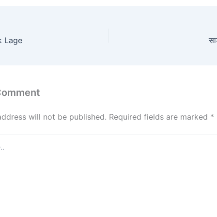
t
ai
ar
o
l
e
d
k Lage
सा
o
n
 Comment
address will not be published.
Required fields are marked
*