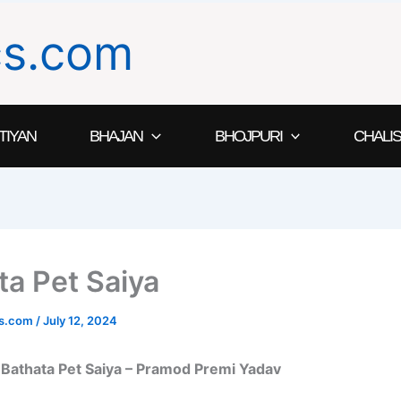
ics.com
TIYAN
BHAJAN
BHOJPURI
CHALIS
ta Pet Saiya
ics.com
/
July 12, 2024
या Bathata Pet Saiya – Pramod Premi Yadav