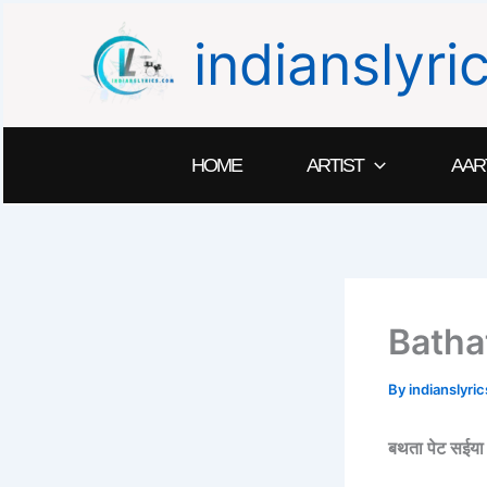
Skip
indianslyr
to
content
HOME
ARTIST
AAR
Batha
By
indianslyr
बथता पेट सई