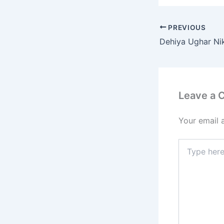
c
s
e
PREVIOUS
b
Dehiya Ughar Ni
o
o
k
Leave a
Your email 
Type
here..