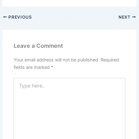
a
a
m
h
c
st
ai
ar
PREVIOUS
NEXT
e
o
l
e
b
d
o
o
Leave a Comment
o
n
k
Your email address will not be published.
Required
fields are marked
*
Type
here..