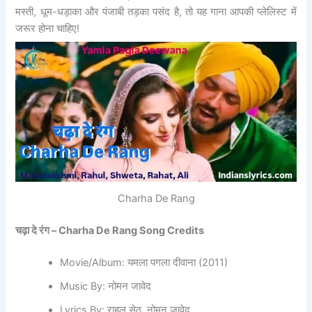
मस्ती, धूम-धड़ाका और पंजाबी तड़का पसंद है, तो यह गाना आपकी प्लेलिस्ट में
जरूर होना चाहिए!
Charha De Rang
चढ़ा दे रंग –
Charha De Rang Song Credits
Movie/Album: यमला पगला दीवाना (2011)
Music By: नोमन जावेद
Lyrics By: राहुल सेठ, नोमन जावेद