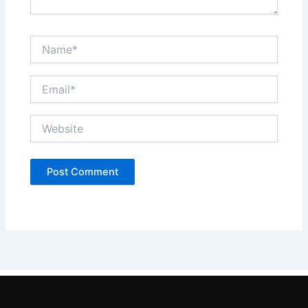
Name*
Email*
Website