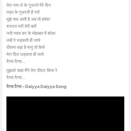
तेरा नाम ले के गुज़रते मेरे दिन
तड़प के गुज़रती हैं रातें
मुझे याद आती है अब तो हमेशा
शरारत भरी तेरी बातें
नयी प्यास बन के मोहब्बत में शोला
लबों पे भड़कती ही जाये
दीवाना बड़ा है मानु तो कैसे
मेरा दिल धड़कता ही जाये
दैय्या दैय्या…
तुझको चाहा मैंने तेरा दीदार किया रे
दैय्या दैय्या…
दैय्या दैय्या – Daiyya Daiyya Song