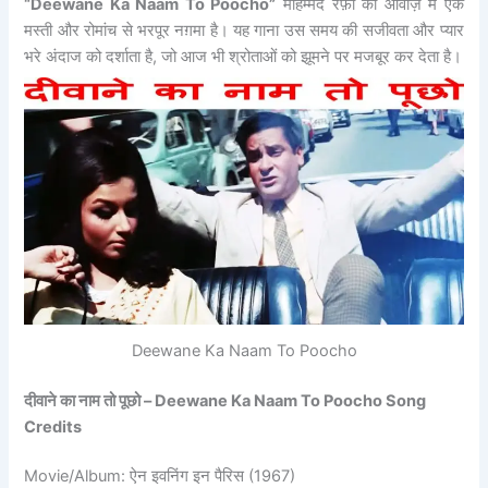
“Deewane Ka Naam To Poocho”
मोहम्मद रफ़ी की आवाज़ में एक
मस्ती और रोमांच से भरपूर नग़मा है। यह गाना उस समय की सजीवता और प्यार
भरे अंदाज को दर्शाता है, जो आज भी श्रोताओं को झूमने पर मजबूर कर देता है।
Deewane Ka Naam To Poocho
दीवाने का नाम तो पूछो –
Deewane Ka Naam To Poocho Song
Credits
Movie/Album: ऐन इवनिंग इन पैरिस (1967)