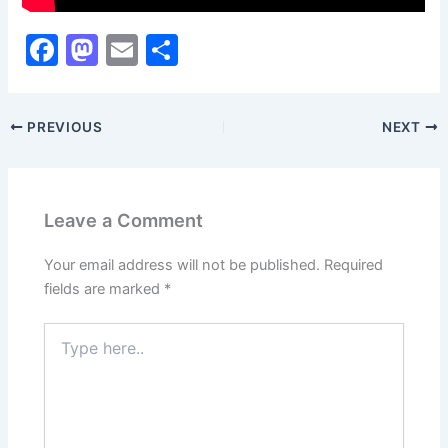
F
M
E
S
a
a
m
h
c
st
ai
ar
PREVIOUS
NEXT
e
o
l
e
b
d
o
o
Leave a Comment
o
n
k
Your email address will not be published.
Required
fields are marked
*
Type
here..