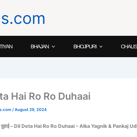
ics.com
TIYAN
BHAJAN
BHOJPURI
CHALIS
eta Hai Ro Ro Duhaai
ics.com
/
August 29, 2024
रो रो दुहाई – Dil Deta Hai Ro Ro Duhaai – Alka Yagnik & Pankaj U