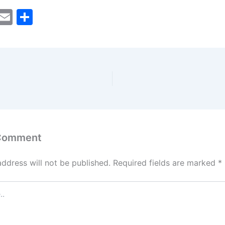
M
E
S
a
m
h
t
ai
ar
o
l
e
d
o
n
 Comment
address will not be published.
Required fields are marked
*