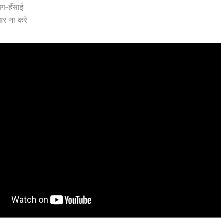
जग-हँसाई
यार ना करे