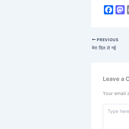
F
a
c
s
e
PREVIOUS
b
मेरा दिल ले गई
o
o
k
Leave a
Your email 
Type
here..