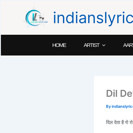
Skip
indianslyr
to
content
HOME
ARTIST
AAR
Dil D
By
indianslyr
दिल देता है 