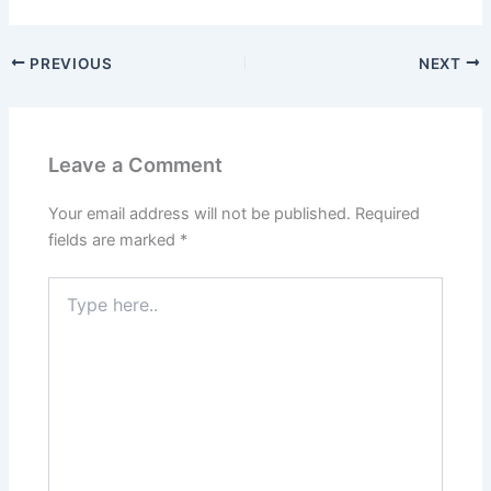
a
a
m
h
c
st
ai
ar
PREVIOUS
NEXT
e
o
l
e
b
d
o
o
Leave a Comment
o
n
k
Your email address will not be published.
Required
fields are marked
*
Type
here..