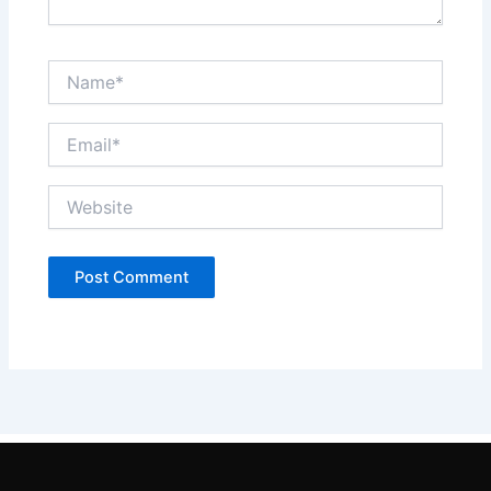
Name*
Email*
Website