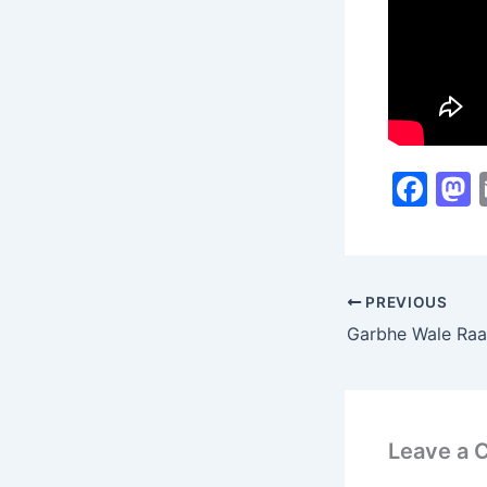
F
a
c
s
e
PREVIOUS
b
Garbhe Wale Raa
o
o
k
Leave a