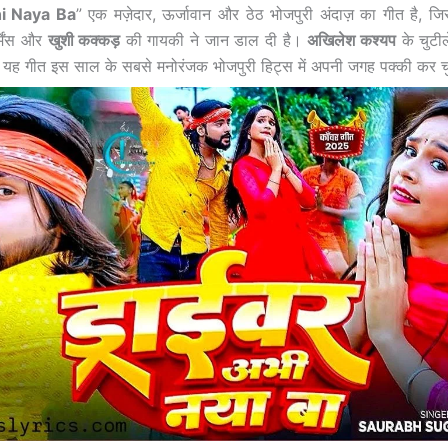
i Naya Ba
” एक मज़ेदार, ऊर्जावान और ठेठ भोजपुरी अंदाज़ का गीत है, जि
मेंस और
खुशी कक्कड़
की गायकी ने जान डाल दी है।
अखिलेश कश्यप
के चुटी
थ यह गीत इस साल के सबसे मनोरंजक भोजपुरी हिट्स में अपनी जगह पक्की कर च