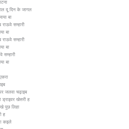
 पटना
गल दू दिन के जागल
माया बा
ब राऊवे सम्हारी
नया बा
ब राऊवे सम्हारी
नया बा
ऊवे सम्हारी
नया बा
 एकरा
आइब
ा पर जलवा चढ़ाइब
एगो ड्राइवर खेसरी ह
खे पुछ लिहा
ी ह
बा कइले