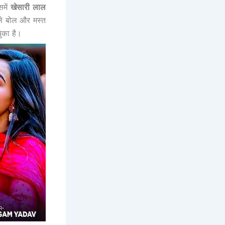
समें
खेसारी लाल
ले बोल और मस्त
ुका है।