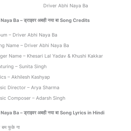
Driver Abhi Naya Ba
Naya Ba – ‎ड्राइवर अबही नया बा Song Credits
lbum – Driver Abhi Naya Ba
ong Name – Driver Abhi Naya Ba
inger Name – Khesari Lal Yadav & Khushi Kakkar
eaturing – Sunita Singh
rics – Akhilesh Kashyap
usic Director – Arya Sharma
usic Composer – Adarsh Singh
Naya Ba – ‎ड्राइवर अबही नया बा Song
Lyrics in Hindi
 बम फुके गा