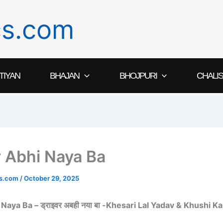
ics.com
TIYAN
BHAJAN
BHOJPURI
CHALIS
r Abhi Naya Ba
ics.com
/
October 29, 2025
Naya Ba – ‎ड्राइवर अबही नया बा -Khesari Lal Yadav & Khushi K