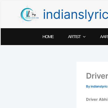
Skip
indianslyr
to
content
HOME
ARTIST
AAR
Drive
By
indianslyr
Driver Abhi 