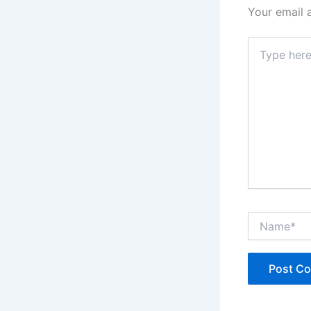
Your email 
Type
here..
Name*