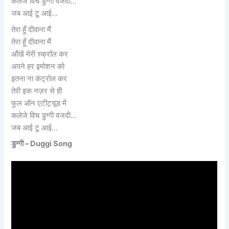
कलेजे विच डुग्गी वजदी…
जब आई टू आई…
तेरा हूँ दीवाना मैं
तेरा हूँ दीवाना मैं
आँखें मेरी स्क्रॉल कर
अपने हर इमोशन को
इतना ना कंट्रोल कर
तेरी इक नज़र से ही
फुल ऑन एटीट्यूड में
कलेजे विच डुग्गी वजदी…
जब आई टू आई…
डुग्गी – Duggi Song