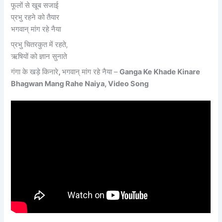
फूलों से खूब सजाई
प्रभु रहने को तैयार
भगवान् मांग रहे नैया
प्रभु चितरकुत में रहते,
ऋषियों को ज्ञान सुनाते
गंगा के खड़े किनारे
,
भगवान् मांग रहे नैया –
Ganga Ke Khade Kinare
Bhagwan Mang Rahe Naiya, Video Song