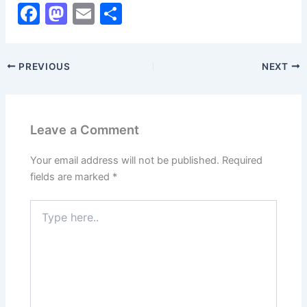
F
M
E
S
a
a
m
h
c
st
ai
ar
PREVIOUS
NEXT
e
o
l
e
b
d
o
o
Leave a Comment
o
n
k
Your email address will not be published.
Required
fields are marked
*
Type
here..