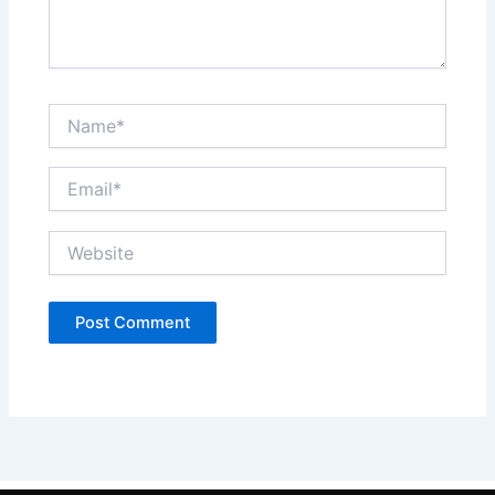
Name*
Email*
Website