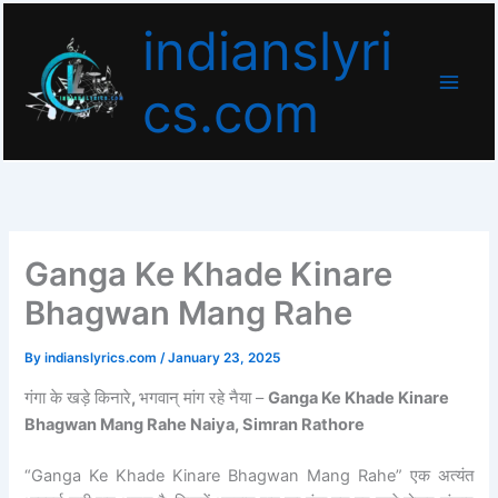
Skip
indianslyri
to
content
cs.com
Ganga Ke Khade Kinare
Bhagwan Mang Rahe
By
indianslyrics.com
/
January 23, 2025
गंगा के खड़े किनारे
,
भगवान् मांग रहे नैया –
Ganga Ke Khade Kinare
Bhagwan Mang Rahe Naiya, Simran Rathore
“Ganga Ke Khade Kinare Bhagwan Mang Rahe” एक अत्यंत