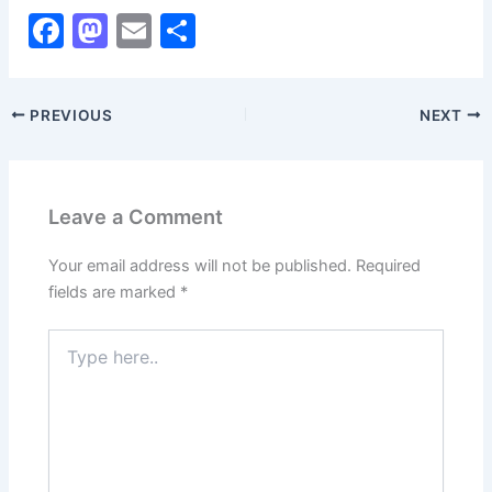
F
M
E
S
a
a
m
h
c
st
ai
ar
PREVIOUS
NEXT
e
o
l
e
b
d
o
o
Leave a Comment
o
n
k
Your email address will not be published.
Required
fields are marked
*
Type
here..