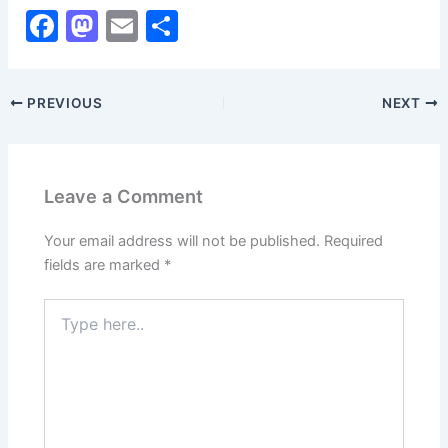
F
M
E
S
a
a
m
h
c
st
ai
ar
PREVIOUS
NEXT
e
o
l
e
b
d
o
o
Leave a Comment
o
n
k
Your email address will not be published.
Required
fields are marked
*
Type
here..