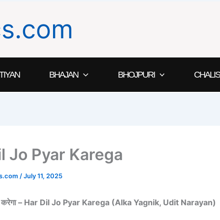
ics.com
TIYAN
BHAJAN
BHOJPURI
CHALIS
il Jo Pyar Karega
ics.com
/
July 11, 2025
यार करेगा – Har Dil Jo Pyar Karega (Alka Yagnik, Udit Narayan)