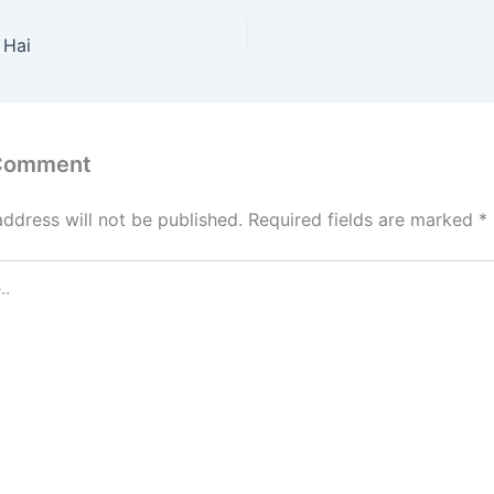
o
l
e
d
 Hai
o
n
 Comment
address will not be published.
Required fields are marked
*