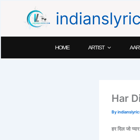
Skip
indianslyr
to
content
HOME
ARTIST
AAR
Har D
By
indianslyr
हर दिल जो प्