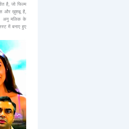
ीत है, जो फिल्म
 और ख़ुशबू है,
। अनु मलिक के
्ट में बनाए हुए