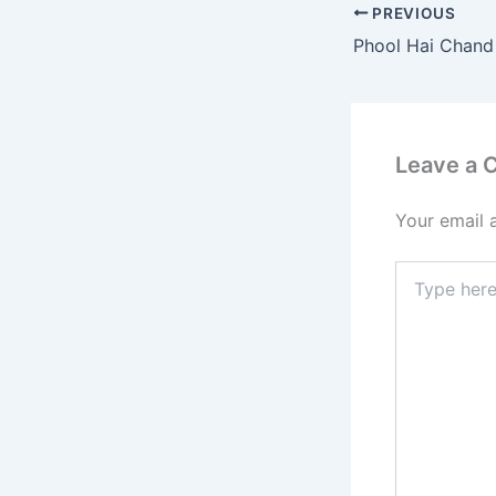
e
PREVIOUS
b
Phool Hai Chand
o
o
k
Leave a
Your email 
Type
here..