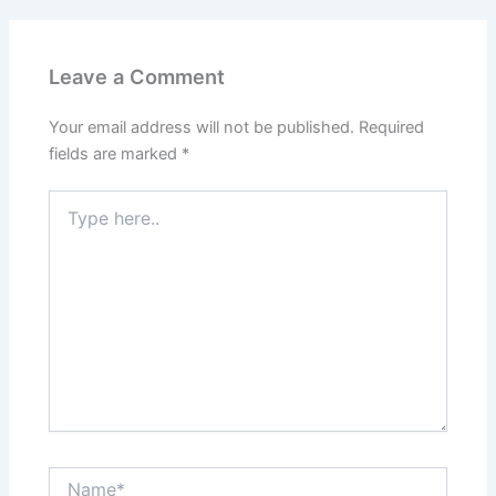
b
d
o
o
Leave a Comment
o
n
k
Your email address will not be published.
Required
fields are marked
*
Type
here..
Name*