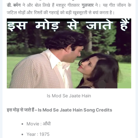
डी. बर्मन
ने और बोल लिखे हैं मशहूर गीतकार
गुलजार
ने। यह गीत जीवन के
जटिल मोड़ों और रिश्तों की गहराई को बड़ी खूबसूरती से बयां करता है।
Is Mod Se Jaate Hain
इस मोड़ से जाते हैं –
Is Mod Se Jaate Hain Song Credits
Movie : आँधी
Year : 1975