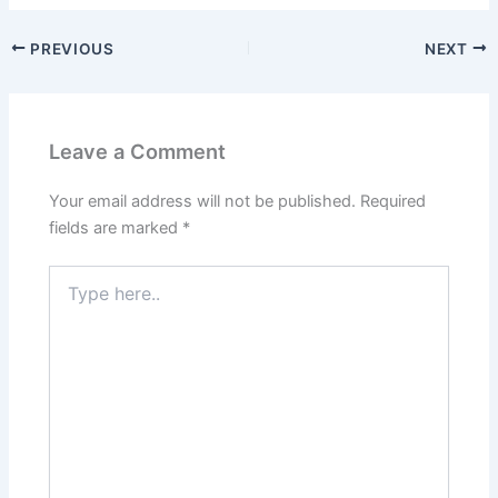
c
st
ai
ar
PREVIOUS
NEXT
e
o
l
e
b
d
o
o
Leave a Comment
o
n
k
Your email address will not be published.
Required
fields are marked
*
Type
here..