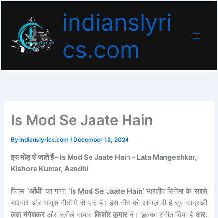
Skip
indianslyri
to
content
cs.com
Is Mod Se Jaate Hain
By
indianslyrics.com
/
December 10, 2024
इस मोड़ से जाते हैं –
Is Mod Se Jaate Hain – Lata Mangeshkar,
Kishore Kumar, Aandhi
फिल्म
‘आँधी’
का गाना
‘Is Mod Se Jaate Hain’
भारतीय सिनेमा के सबसे
यादगार और भावुक गीतों में से एक है। इस गीत को आवाज़ दी है सुर साम्राज्ञी
लता मंगेशकर
और सुरीले गायक
किशोर कुमार
ने। इसका संगीत दिया है
आर.