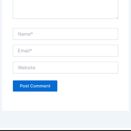
Name*
Email*
Website