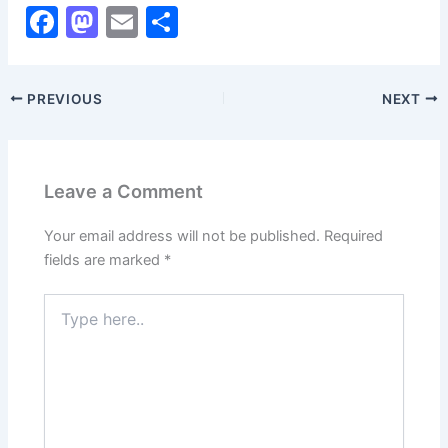
F
M
E
S
a
a
m
h
c
st
ai
ar
PREVIOUS
NEXT
e
o
l
e
b
d
o
o
Leave a Comment
o
n
k
Your email address will not be published.
Required
fields are marked
*
Type
here..