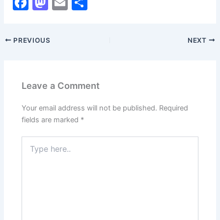
F
M
E
S
a
a
m
h
c
st
ai
ar
PREVIOUS
NEXT
e
o
l
e
b
d
o
o
Leave a Comment
o
n
k
Your email address will not be published.
Required
fields are marked
*
Type
here..