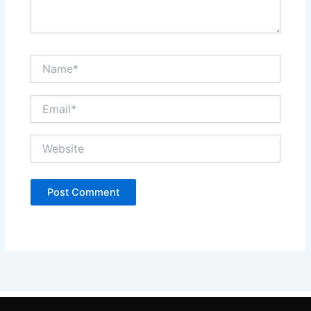
Name*
Email*
Website