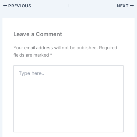
c
st
ai
ar
PREVIOUS
NEXT
e
o
l
e
b
d
o
o
Leave a Comment
o
n
k
Your email address will not be published.
Required
fields are marked
*
Type
here..