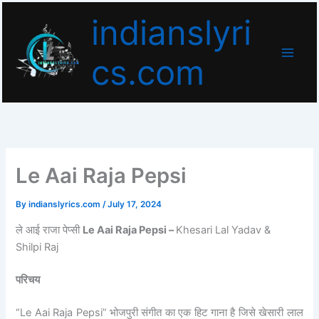
Skip
indianslyri
to
content
cs.com
Le Aai Raja Pepsi
By
indianslyrics.com
/
July 17, 2024
ले आई राजा पेप्सी
Le Aai Raja Pepsi –
Khesari
Lal Yadav &
Shilpi
Raj
परिचय
“Le Aai Raja Pepsi” भोजपुरी संगीत का एक हिट गाना है जिसे खेसारी लाल