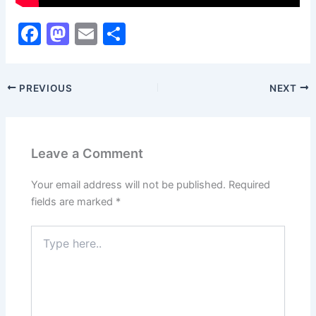
F
M
E
S
a
a
m
h
c
st
ai
ar
PREVIOUS
NEXT
e
o
l
e
b
d
o
o
Leave a Comment
o
n
k
Your email address will not be published.
Required
fields are marked
*
Type
here..