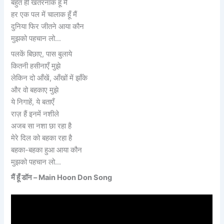
बहुत ही खतरनाक हूँ मैं
हर एक पल में चालाक हूँ मैं
दुनिया फिर जीतने आया कौन
मुझको पहचान लो…
पलकें बिछाए, पास बुलाये
कितनी हसीनाएँ मुझे
लेकिन दो आँखें, आँखों में झाँके
और वो बहकाए मुझे
ये निगाहें, ये बताएँ
राज़ हैं इनमें नशीले
अजब सा नशा छा रहा है
मेरे दिल को बहका रहा है
बहका-बहका हुआ आया कौन
मुझको पहचान लो…
मैं हूँ डॉन – Main Hoon Don Song