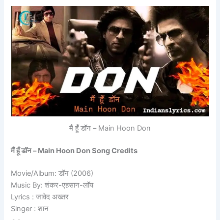
मैं हूँ डॉन – Main Hoon Don
मैं हूँ डॉन – Main Hoon Don Song Credits
Movie/Album: डॉन (2006)
Music By: शंकर-एहसान-लॉय
Lyrics : जावेद अख्तर
Singer : शान