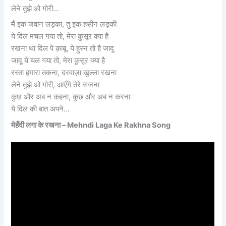
लेने तुझे ओ गोरी…
मैं इक जवान लड़का, तु इक हसीन लड़की
ये दिल मचल गया तो, मेरा क़ुसूर क्या है
रखना था दिल पे क़ाबू, ये हुस्न तो है जादू
जादू ये चल गया तो, मेरा क़ुसूर क्या है
रस्ता हमारा तकना, दरवाज़ा खुल्ला रखना
लेने तुझे ओ गोरी, आएँगे तेरे सजना
कुछ और अब न कहना, कुछ और अब न करना
ये दिल की बात अपने…
मेहँदी लगा के रखना – Mehndi Laga Ke Rakhna Song