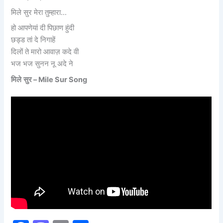
मिले सुर मेरा तुम्हारा…
हो आपणेयां दी पिछाण हुंदी
छड्ड तां दे निगाहें
दिलों ते मारो आवाज़ कदे वी
भज भज सुनन नू अदे ने
मिले
सुर
– Mile Sur Song