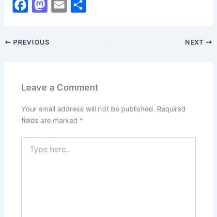
F
M
E
S
a
a
m
h
c
st
ai
ar
PREVIOUS
NEXT
e
o
l
e
b
d
o
o
Leave a Comment
o
n
k
Your email address will not be published.
Required
fields are marked
*
Type
here..