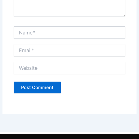
Name*
Email*
Website