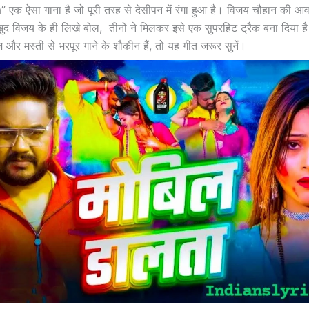
एक ऐसा गाना है जो पूरी तरह से देसीपन में रंगा हुआ है। विजय चौहान की आव
ुद विजय के ही लिखे बोल, तीनों ने मिलकर इसे एक सुपरहिट ट्रैक बना दिया
़ और मस्ती से भरपूर गाने के शौकीन हैं, तो यह गीत जरूर सुनें।