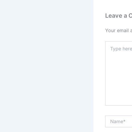
o
k
Leave a
Your email 
Type
here..
Name*