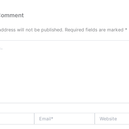
n
 Comment
address will not be published.
Required fields are marked
*
Email*
Website