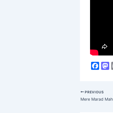
F
a
c
s
e
PREVIOUS
b
Mere Marad Mah
o