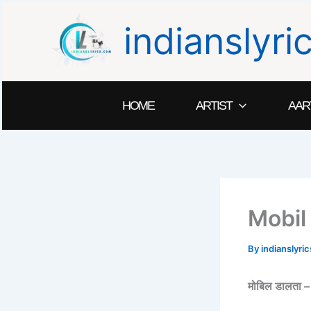
Skip
indianslyr
to
content
HOME
ARTIST
AAR
Mobil
By
indianslyr
मोबिल
डालता 