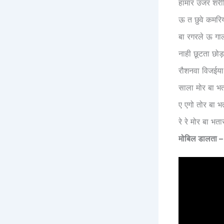
हामार उजर शरीर
ऊ त छुवे कमरिय
बा रगरले ऊ गाल
नाही छूटता छो
रौशनवा विजईया
साला मोर बा भ
ए एगो तोर बा 
रे रे मोर बा भ
मोबिल
डालता 