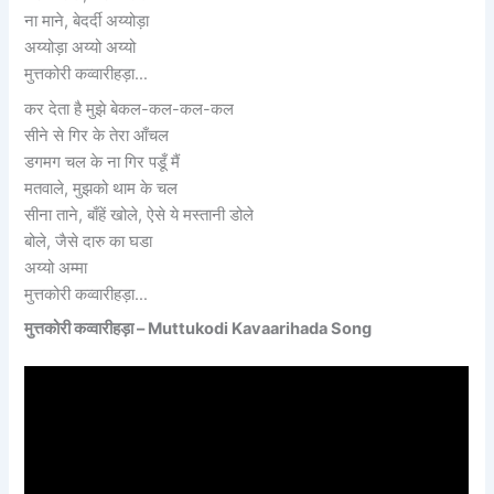
ना माने, बेदर्दी अय्योड़ा
अय्योड़ा अय्यो अय्यो
मुत्तकोरी कव्वारीहड़ा…
कर देता है मुझे बेकल-कल-कल-कल
सीने से गिर के तेरा आँचल
डगमग चल के ना गिर पडूँ मैं
मतवाले, मुझको थाम के चल
सीना ताने, बाँहें खोले, ऐसे ये मस्तानी डोले
बोले, जैसे दारु का घडा
अय्यो अम्मा
मुत्तकोरी कव्वारीहड़ा…
मुत्तकोरी कव्वारीहड़ा – Muttukodi Kavaarihada Song