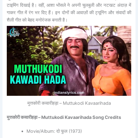
टाइमिंग दिखाई है। वहीं, आशा भोंसले ने अपनी चुलबुली और नटखट अंदाज़ में
गाकर गीत में रंग भर दिए हैं। इन दोनों की आवाज़ों की ट्यूनिंग और संवादों की
शैली गीत को बेहद मनोरंजक बनाती है।
मुत्तकोरी कव्वारीहड़ा – Muttukodi Kavaarihada
मुत्तकोरी कव्वारीहड़ा – Muttukodi Kavaarihada Song Credits
Movie/Album: दो फूल (1973)