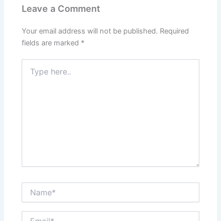
o
o
Leave a Comment
o
n
k
Your email address will not be published.
Required
fields are marked
*
Type
here..
Name*
Email*