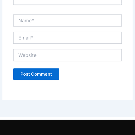
Name*
Email*
Website