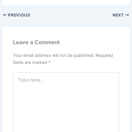
a
a
m
h
c
st
ai
ar
PREVIOUS
NEXT
e
o
l
e
b
d
o
o
Leave a Comment
o
n
k
Your email address will not be published.
Required
fields are marked
*
Type
here..