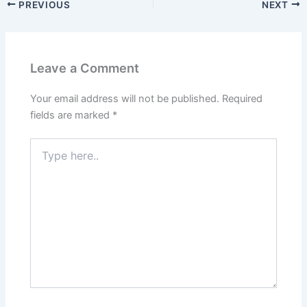
PREVIOUS
NEXT
e
o
l
e
b
d
o
o
Leave a Comment
o
n
k
Your email address will not be published.
Required
fields are marked
*
Type
here..