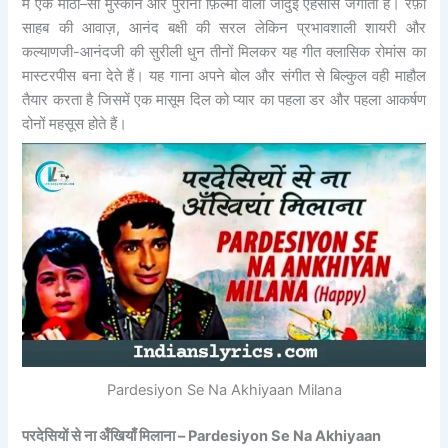
में एक मीठी–सी मुस्कान और पुरानी फ़िल्मों वाला जादुई एहसास जगाता है। रफ़ी
साहब की आवाज़, आनंद बक्षी की सरल लेकिन प्रभावशाली शायरी और
कल्याणजी-आनंदजी की सुरीली धुन तीनों मिलकर यह गीत क्लासिक रोमांस का
मास्टरपीस बना देते हैं। यह गाना अपने बोल और संगीत से बिल्कुल वही माहौल
तैयार करता है जिसमें एक मासूम दिल को प्यार का पहला डर और पहला आकर्षण
दोनों महसूस होते हैं।
Pardesiyon Se Na Akhiyaan Milana
परदेसियों से ना अँखियाँ मिलाना – Pardesiyon Se Na Akhiyaan