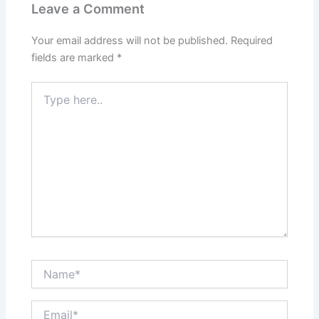
o
o
Leave a Comment
o
n
k
Your email address will not be published.
Required
fields are marked
*
Type
here..
Name*
Email*