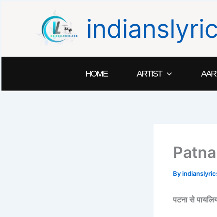
Skip
indianslyr
to
content
HOME
ARTIST
AAR
Patna
By
indianslyr
पटना से पायल