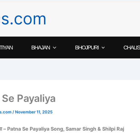
ics.com
TIYAN
BHAJAN
BHOJPURI
CHALIS
 Se Payaliya
ics.com
/
November 11, 2025
िया – Patna Se Payaliya Song, Samar Singh & Shilpi Raj