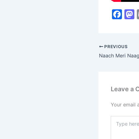
F
a
c
s
e
PREVIOUS
b
Naach Meri Naag
o
o
k
Leave a
Your email 
Type
here..