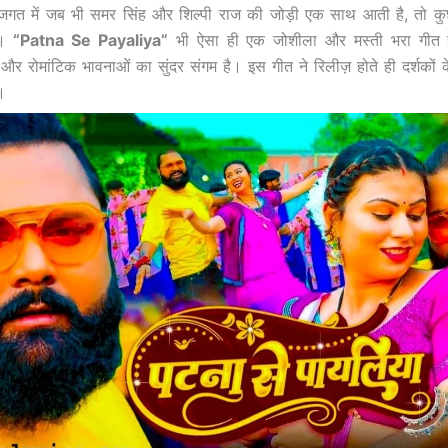
 जगत में जब भी समर सिंह और शिल्पी राज की जोड़ी एक साथ आती है, तो क
ै।
“Patna Se Payaliya”
भी ऐसा ही एक जोशीला और मस्ती भरा गीत ह
र रोमांटिक भावनाओं का सुंदर संगम है। इस गीत ने रिलीज़ होते ही दर्शकों के
।