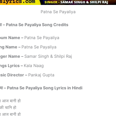
Patna Se Payaliya
िया – Patna Se Payaliya Song Credits
bum Name –
Patna Se Payaliya
ng Name –
Patna Se Payaliya
nger Name –
Samar Singh & Shilpi Raj
ngs Lyrics –
Kala Naag
sic Director –
Pankaj Gupta
लिया – Patna Se Payaliya Song
Lyrics in Hindi
ुस आज बानी हो
 की चानि हो
ुस आज बानी हो