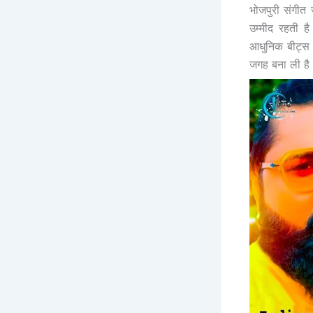
भोजपुरी संगीत
उम्मीद रहती ह
आधुनिक बीट्स औ
जगह बना ली है