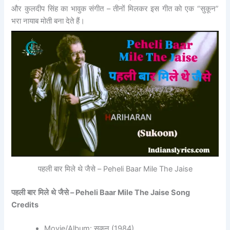
और कुलदीप सिंह का भावुक संगीत – तीनों मिलकर इस गीत को एक “सुकून”
भरा नायाब मोती बना देते हैं।
पहली बार मिले थे जैसे – Peheli Baar Mile The Jaise
पहली
बार
मिले
थे
जैसे
– Peheli Baar Mile The Jaise Song
Credits
Movie/Album: सुकून (1984)