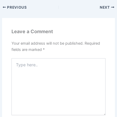
c
st
ai
ar
PREVIOUS
NEXT
e
o
l
e
b
d
o
o
Leave a Comment
o
n
k
Your email address will not be published.
Required
fields are marked
*
Type
here..