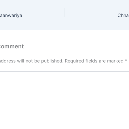
o
l
e
d
aanwariya
Chha
o
n
 Comment
address will not be published.
Required fields are marked
*