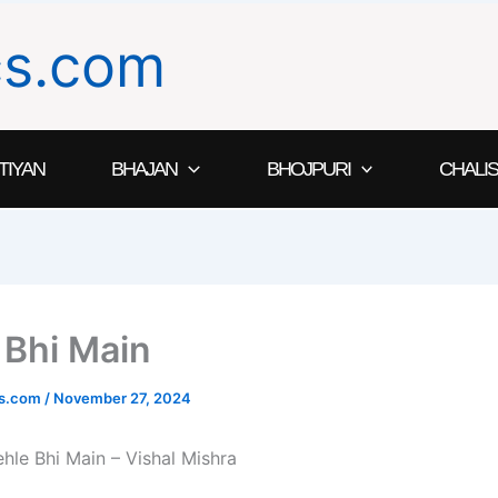
ics.com
TIYAN
BHAJAN
BHOJPURI
CHALIS
 Bhi Main
ics.com
/
November 27, 2024
 Pehle Bhi Main – Vishal Mishra