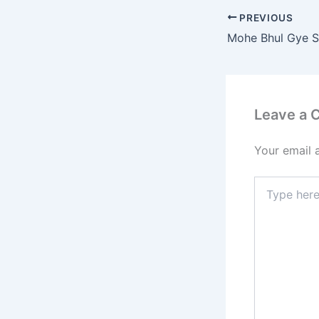
e
PREVIOUS
b
Mohe Bhul Gye S
o
o
k
Leave a
Your email 
Type
here..