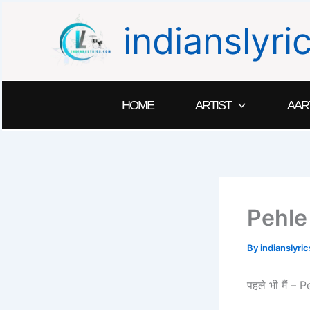
Skip
indianslyr
to
content
HOME
ARTIST
AAR
Pehle
By
indianslyr
पहले भी मैं –