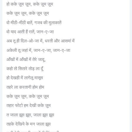
हो कके ज़ूम ज़ूम, कके ज़ूम ज़ूम
कके ज़ूम ज़ूम, कके ज़ूम ज़ूम
वो मीठी-मीठी बातें, गजब की मुलाकातें
वो याद आती हैं रातें, जान-ए-जा
अब तू ही दिल-ओ-जा में, धरती और आसमां में
अकेली तू जहां में, जान-ए-जा, जान-ए-जा
आँखों में आँखों में तेरे जादू,
कहो तो सितारे तोड़ ला दूँ
हो देखही में लागेलू मासूम
तहरे ला करतानी होम होम
कके ज़ूम ज़ूम, कके ज़ूम ज़ूम
तहार फोटो हम देखी कके ज़ूम
त जाला झूम झूम, जाला झूम झूम
तहके देखिये के मन जाला झूम