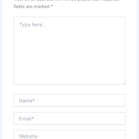
k
fields are marked
*
Type
here..
Name*
Email*
Website