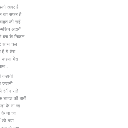
तुझको ख़बर है
िल का सफ़र है
चाहत की राहें
 कमसिन अदायें
े से बच के निकल
रे साथ चल
है ये तेरा
ो कहना मेरा
मामा..
ेरी कहानी
ेरी जवानी
 रंगीन रातें
े चाहत की बातें
छुड़ा के ना जा
ा के ना जा
ाँ खो गया