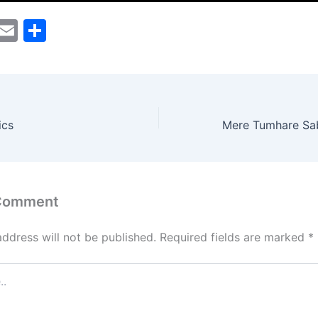
M
E
S
a
m
h
t
ai
ar
o
l
e
d
ics
o
n
 Comment
address will not be published.
Required fields are marked
*