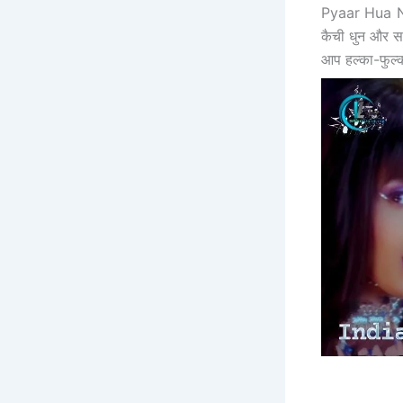
Pyaar Hua
कैची धुन
और सम
आप हल्का-फुल्का