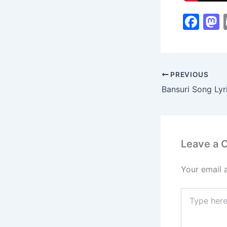
F
a
c
s
e
PREVIOUS
b
Bansuri Song Lyr
o
o
k
Leave a
Your email 
Type
here..