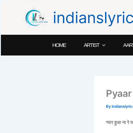
Skip
indianslyr
to
content
HOME
ARTIST
AAR
Pyaar
By
indianslyr
प्यार हुआ न