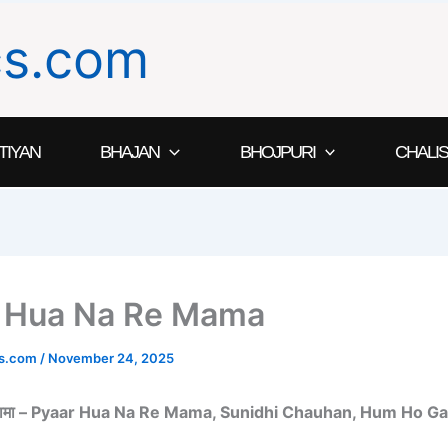
ics.com
TIYAN
BHAJAN
BHOJPURI
CHALIS
 Hua Na Re Mama
ics.com
/
November 24, 2025
ा रे मामा – Pyaar Hua Na Re Mama, Sunidhi Chauhan, Hum Ho 