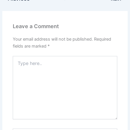
e
o
l
e
b
d
o
o
Leave a Comment
o
n
k
Your email address will not be published.
Required
fields are marked
*
Type
here..