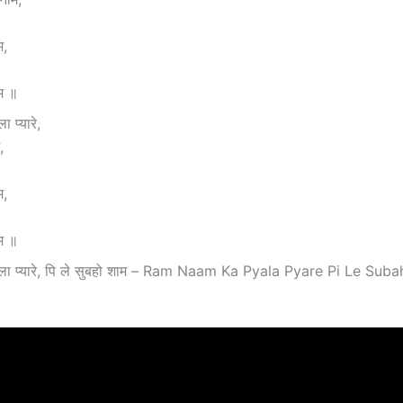
म,
ाम ॥
ा प्यारे,
,
म,
ाम ॥
्याला प्यारे, पि ले सुबहो शाम – Ram Naam Ka Pyala Pyare Pi Le Su