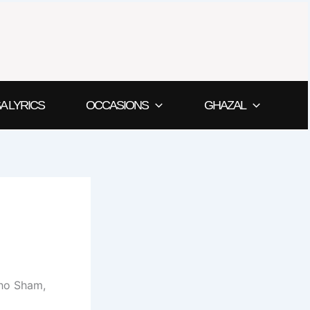
A LYRICS
OCCASIONS
GHAZAL
baho Sham,