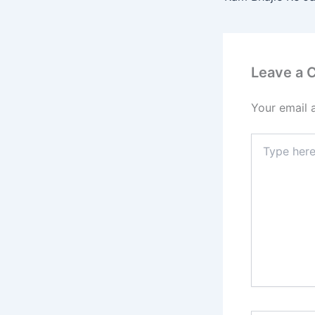
o
o
k
Leave a
Your email 
Type
here..