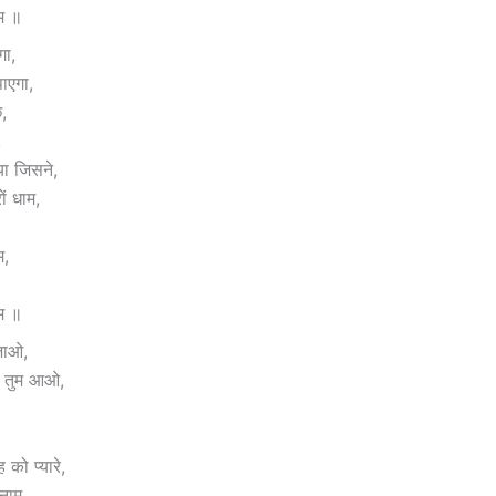
ाम ॥
गा,
ाएगा,
,
,
ा जिसने,
ं धाम,
म,
ाम ॥
जाओ,
ें तुम आओ,
 को प्यारे,
नाम,