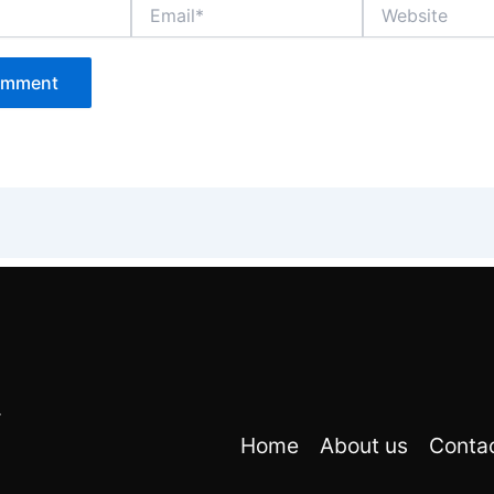
Email*
Website
r
Home
About us
Conta