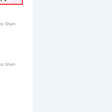
baho Sham
baho Sham