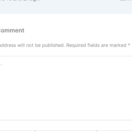
o
n
 Comment
address will not be published.
Required fields are marked
*