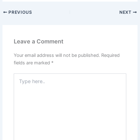
c
st
ai
ar
PREVIOUS
NEXT
e
o
l
e
b
d
o
o
Leave a Comment
o
n
k
Your email address will not be published.
Required
fields are marked
*
Type
here..