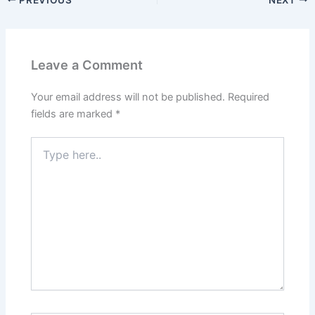
e
o
l
e
b
d
o
o
Leave a Comment
o
n
k
Your email address will not be published.
Required
fields are marked
*
Type
here..