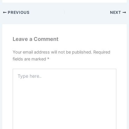
c
st
ai
ar
PREVIOUS
NEXT
e
o
l
e
b
d
o
o
Leave a Comment
o
n
k
Your email address will not be published.
Required
fields are marked
*
Type
here..