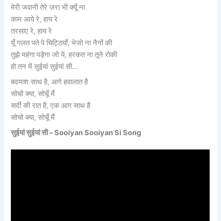
मेरी जवानी तेरे ज़रा भी क्यूँ ना
काम आये रे, हाय रे
तरसाए रे, हाय रे
यूँ गलत पते पे चिट्ठियाँ, भेजो ना नैनों की
तुझे महंगा पड़ेगा जो ये, हरकत ना तूने रोकी
हो तन में सुईयां सुईयां सी…
बदमाश साथ है, आगे हवालात है
सोचो क्या, सोचूँ मैं
सर्दी की रात है, एक आग साथ है
सोचो क्या, सोचूँ मैं
सुईयां सुईयां सी – Sooiyan Sooiyan Si Song