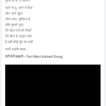
तुमसे ही है, ये ज़िंदगी
जाने ये तू, जाने ये दिल
और जाने खुदा
जीना मेरा, मुश्किल है
होके तुमसे जुदा
मेरे दिल पे है तेरे निशाँ
तेरे बिना है अधूरा जहां
है यहाँ कोई तुम सा कहाँ
कभी उड़ती महक…
तेरी मेरी कहानी – Teri Meri Kahani Song