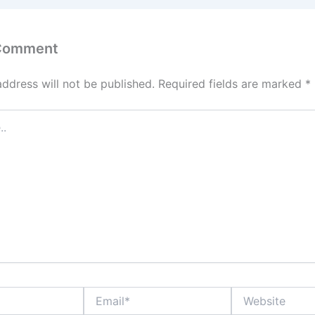
n
 Comment
address will not be published.
Required fields are marked
*
Email*
Website