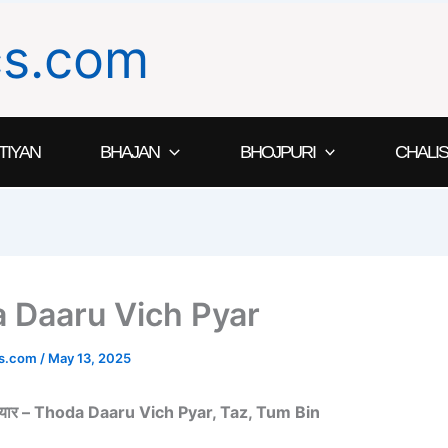
ics.com
TIYAN
BHAJAN
BHOJPURI
CHALIS
 Daaru Vich Pyar
ics.com
/
May 13, 2025
च प्यार – Thoda Daaru Vich Pyar, Taz, Tum Bin