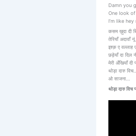
Damn you g
One look of 
I’m like h
कसम ख़ुदा दी बिल
तेरियाँ अदावाँ 
इश्क़ ए वल्लाह ए
छड़ेयाँ दा दिल
मेरी अँखियाँ दी प
थोड़ा दारु विच
ओ साजना…
थोड़ा दारु वि