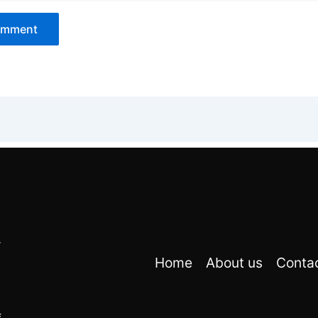
r
Home
About us
Conta