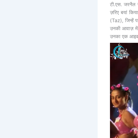
टी.एस. जरनैल न
ज़रिए बयां किय
(Taz), जिन्हें
उनकी आवाज़ म
उनका एक आइकॉ