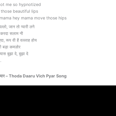
ot me so hypnotized
those beautiful lips
ey mama hey mama move those hips
्लो, जान तो प्यारी लगे
नूं करदा सलाम नी
दा, रूप वी है वल्लाह होय
 नी बड़ा कमज़ोर
्यास बुझा दे, बुझा दे
…
च प्यार – Thoda Daaru Vich Pyar Song