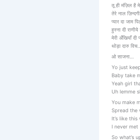
तू ही मंज़िल है म
तेरे नाल ज़िन्दग
प्यार दा जाम पि
हुस्ना दी राणीये 
मेरी अँखियाँ दी प
थोड़ा दारु विच
ओ साजना…
Yo just keep
Baby take my
Yeah girl th
Uh lemme s
You make m
Spread the 
It’s like thi
I never met
So what’s u