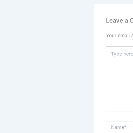
o
k
Leave a
Your email 
Type
here..
Name*