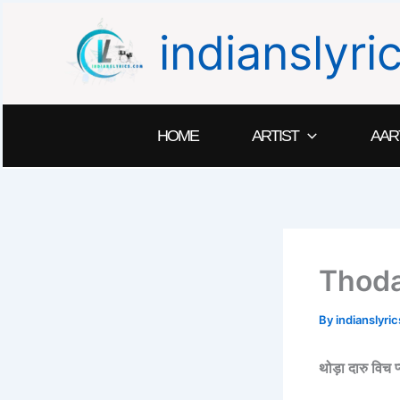
Skip
indianslyr
to
content
HOME
ARTIST
AAR
Thoda
By
indianslyr
थोड़ा दारु वि