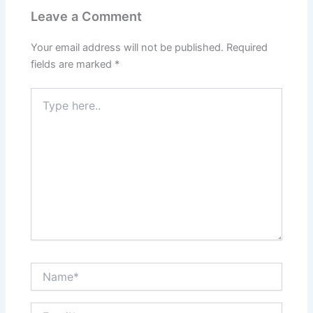
o
o
Leave a Comment
o
n
k
Your email address will not be published.
Required
fields are marked
*
Type
here..
Name*
Email*