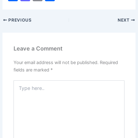
a
a
m
h
c
st
ai
ar
PREVIOUS
NEXT
e
o
l
e
b
d
o
o
Leave a Comment
o
n
k
Your email address will not be published.
Required
fields are marked
*
Type
here..