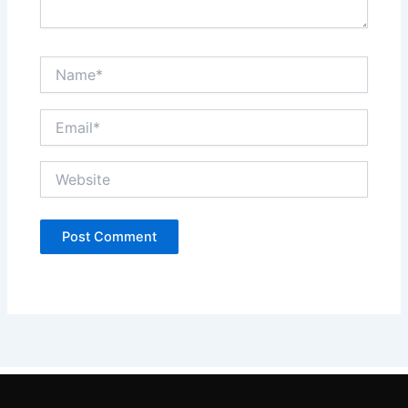
Name*
Email*
Website